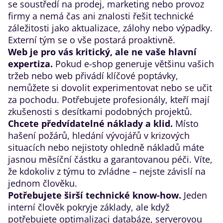
se soustředí na prodej, marketing nebo provoz
firmy a nemá čas ani znalosti řešit technické
záležitosti jako aktualizace, zálohy nebo výpadky.
Externí tým se o vše postará proaktivně.
Web je pro vás kritický, ale ne vaše hlavní
expertiza.
Pokud e-shop generuje většinu vašich
tržeb nebo web přivádí klíčové poptávky,
nemůžete si dovolit experimentovat nebo se učit
za pochodu. Potřebujete profesionály, kteří mají
zkušenosti s desítkami podobných projektů.
Chcete předvídatelné náklady a klid.
Místo
hašení požárů, hledání vývojářů v krizových
situacích nebo nejistoty ohledně nákladů máte
jasnou měsíční částku a garantovanou péči. Víte,
že kdokoliv z týmu to zvládne – nejste závislí na
jednom člověku.
Potřebujete širší technické know-how.
Jeden
interní člověk pokryje základy, ale když
potřebujete optimalizaci databáze, serverovou