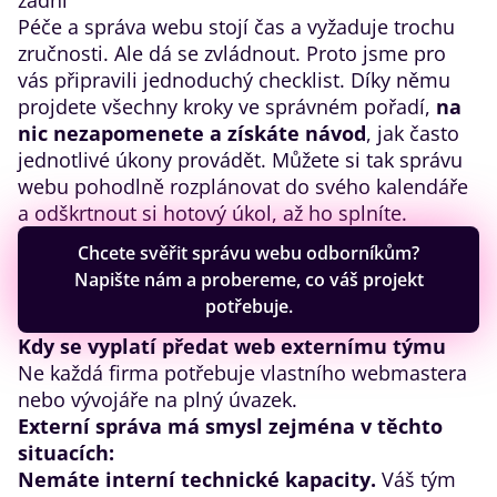
zadní
Péče a správa webu stojí čas a vyžaduje trochu
zručnosti. Ale dá se zvládnout. Proto jsme pro
vás připravili jednoduchý checklist. Díky němu
projdete všechny kroky ve správném pořadí,
na
nic nezapomenete a získáte návod
, jak často
jednotlivé úkony provádět. Můžete si tak správu
webu pohodlně rozplánovat do svého kalendáře
a odškrtnout si hotový úkol, až ho splníte.
Chcete svěřit správu webu odborníkům?
Napište nám a probereme, co váš projekt
potřebuje.
Kdy se vyplatí předat web externímu týmu
Ne každá firma potřebuje vlastního webmastera
nebo vývojáře na plný úvazek.
Externí správa má smysl zejména v těchto
situacích:
Nemáte interní technické kapacity.
Váš tým