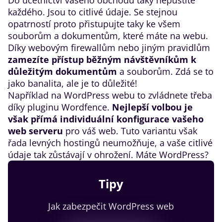
Do účetnictví vašeho obchodu taky nepustíte
každého. Jsou to citlivé údaje. Se stejnou
opatrností proto přistupujte taky ke všem
souborům a dokumentům, které máte na webu.
Díky webovým firewallům nebo jiným pravidlům
zamezíte přístup běžným návštěvníkům k
důležitým dokumentům
a souborům. Zdá se to
jako banalita, ale je to důležité!
Například na WordPress webu to zvládnete třeba
díky pluginu Wordfence.
Nejlepší volbou je
však přímá individuální konfigurace vašeho
web serveru
pro váš web. Tuto variantu však
řada levných hostingů neumožňuje, a vaše citlivé
údaje tak zůstávají v ohrožení. Máte WordPress?
Tipy
Jak zabezpečit WordPress web