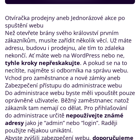
​Otvíračka prodejny aneb Jednorázové akce po
spuštění webu
Než otevřete brány svého království prvním
zákazníkům, musíte zařídit několik věcí. Už máte
adresu, budovu i prodejnu, ale tím to zdaleka
nekončí. Ať máte web na WordPress nebo ne,
tyhle kroky nepřeskakujte
. A pokud se na to
necítíte, najměte si odborníka na správu webu.
​Vchod pro zaměstnance a nové zámky aneb
Zabezpečení přístupu do administrace webu
Do administrace webu byste měli vpouštět pouze
oprávněné uživatele. Běžný zaměstnanec natož
zákazník tam nemají co dělat. Pro přihlašování
do administrace určitě
nepoužívejte známé
adresy
jako je “admin” nebo “login”. Raději
použijte nějakou unikátní.
Abyste zvýšili zabezpečení webu,
doporučujeme