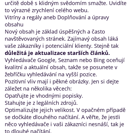
určitě době s klidným svědomím smažte. Uvidíte
to výrazné zrychlení celého webu.
​Vitríny a regály aneb Doplňování a úpravy
obsahu
Nový obsah je základ úspěšných a často
navštěvovaných stránek. Zajímavý obsah láká
vaše zákazníky i potenciální klienty. Stejně tak
důležitá je aktualizace starších článků.
Vyhledávače Google, Seznam nebo Bing oceňují
kvalitní a aktuální obsah, takže se posunete v
žebříčku vyhledávání na vyšší pozice.
Pozitivní vliv mají i pěkné obrázky. Jen si dejte
záležet na několika věcech:
Opatřujte je vhodnými popisky.
Stahujte je z legálních zdrojů.
Optimalizujte jejich velikost. V opačném případě
se dočkáte dlouhého načítání. A věřte, že jestli
něco vyhledávače i vaši zákazníci nesnáší, tak je
to dlouhé načítání.