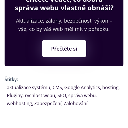
správa webu vlastně obnáší?
Aktualizace, zálohy, bezpečnost, výkon –
vše, co by váš web měl mít v pořádku.
Přečtěte si
Štítky:
aktualizace systému
,
CMS
,
Google Analytics
,
hosting
,
Pluginy
,
rychlost webu
,
SEO
,
správa webu
,
webhosting
,
Zabezpečení
,
Zálohování