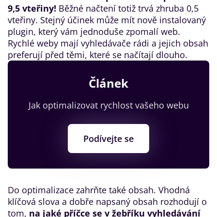
9,5 vteřiny!
Běžné načtení totiž trvá zhruba 0,5
vteřiny. Stejný účinek může mít nově instalovaný
plugin, který vám jednoduše zpomalí web.
Rychlé weby mají vyhledávače rádi a jejich obsah
preferují před těmi, které se načítají dlouho.
Článek
Jak optimalizovat rychlost vašeho webu
Podívejte se
Do optimalizace zahrňte také obsah. Vhodná
klíčová slova a dobře napsaný obsah rozhodují o
tom,
na jaké příčce se v žebříku vyhledávání