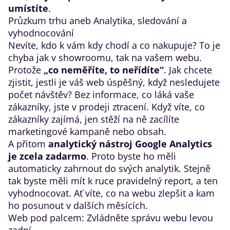
umístíte
.
​Průzkum trhu aneb Analytika, sledování a
vyhodnocování
Nevíte, kdo k vám kdy chodí a co nakupuje? To je
chyba jak v showroomu, tak na vašem webu.
Protože
„co neměříte, to neřídíte“
. Jak chcete
zjistit, jestli je váš web úspěšný, když nesledujete
počet návštěv? Bez informace, co láká vaše
zákazníky, jste v prodeji ztracení. Když víte, co
zákazníky zajímá, jen stěží na ně zacílíte
marketingové kampaně nebo obsah.
A přitom
analytický nástroj Google Analytics
je zcela zadarmo
. Proto byste ho měli
automaticky zahrnout do svých analytik. Stejně
tak byste měli mít k ruce pravidelný report, a ten
vyhodnocovat. Ať víte, co na webu zlepšit a kam
ho posunout v dalších měsících.
Web pod palcem: Zvládněte správu webu levou