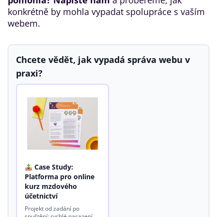
pomohla?
Napište nám
a probereme, jak
konkrétně by mohla vypadat spolupráce s vaším
webem.
Chcete vědět, jak vypadá správa webu v
praxi?
Case Study:
Platforma pro online
kurz mzdového
účetnictví
Projekt od zadání po
spuštění: rychlé nasazení,