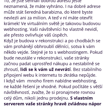
To, že jste sehnali dobrou adresu ještě
neznamená, že máte vyhráno. I na dobré adrese
může stát šeredná barabizna, do které byste
nevlezli ani za milion. A teď v ní máte otevřít
krámek! Ve virtuálním světě je takovou budovou
webhosting. Vaši návštěvníci ho vlastně nevidí,
ale přesto ovlivňuje váš úspěch.
Když je budova v rekonstrukci a po chodbách se
vám prohánějí obhroublí dělníci, sotva k vám
někdo vejde. Stejné je to s webhostingem. Pokud
bude neustále v rekonstrukci, vaše stránky
začnou padat uprostřed nákupu a nestabilně se
zhroutí,
lidi se k vám už nevrátí
. Bez stabilního
připojení webu k internetu to zkrátka nepůjde.
I když vám mnoho firem nabídne webhosting,
ne každé řešení je vhodné. Pokud počítáte s větší
návštěvností, zvažte, že si pronajmete rovnou
celý dům, nikoli jednu prodejnu.
S vlastním
serverem
vaše stránky hravě zvládnou nápor