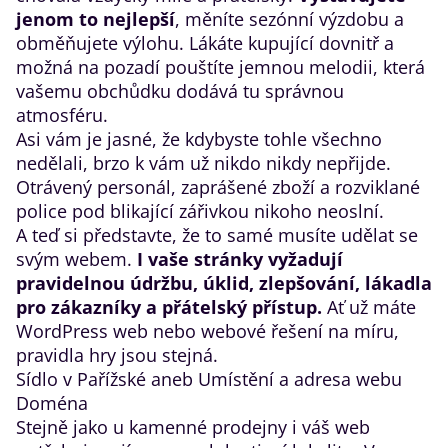
jenom to nejlepší
, měníte sezónní výzdobu a
obměňujete výlohu. Lákáte kupující dovnitř a
možná na pozadí pouštíte jemnou melodii, která
vašemu obchůdku dodává tu správnou
atmosféru.
Asi vám je jasné, že kdybyste tohle všechno
nedělali, brzo k vám už nikdo nikdy nepřijde.
Otrávený personál, zaprášené zboží a rozviklané
police pod blikající zářivkou nikoho neoslní.
A teď si představte, že to samé musíte udělat se
svým webem.
I vaše stránky vyžadují
pravidelnou údržbu, úklid, zlepšování, lákadla
pro zákazníky a přátelský přístup.
Ať už máte
WordPress web nebo webové řešení na míru,
pravidla hry jsou stejná.
​Sídlo v Pařížské aneb Umístění a adresa webu
​Doména
Stejně jako u kamenné prodejny i váš web