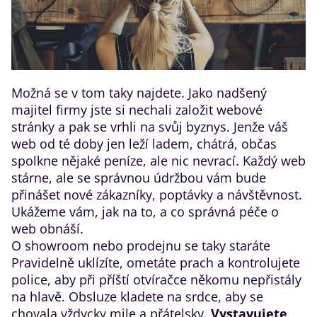
Možná se v tom taky najdete. Jako nadšený
majitel firmy jste si nechali založit webové
stránky a pak se vrhli na svůj byznys. Jenže váš
web od té doby jen leží ladem, chátrá, občas
spolkne nějaké peníze, ale nic nevrací. Každý web
stárne, ale se správnou údržbou vám bude
přinášet nové zákazníky, poptávky a návštěvnost.
Ukážeme vám, jak na to, a co správná péče o
web obnáší.
​O showroom nebo prodejnu se taky staráte
Pravidelně uklízíte, ometáte prach a kontrolujete
police, aby při příští otvíračce někomu nepřistály
na hlavě. Obsluze kladete na srdce, aby se
chovala vždycky mile a přátelsky.
Vystavujete