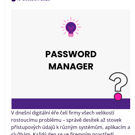
V dnešní digitální éře čelí firmy všech velikostí
rostoucímu problému – správě desítek až stovek
přístupových údajů k různým systémům, aplikacím a
službám. Každý den se ve firemním prostředí