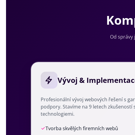
Komp
Od správy 
Vývoj & Implementac
Profesionální vývoj webových řešení s g
podpory. Stavíme na 9 letech zkušeností
technologiemi.
Tvorba skvělých firemních webů