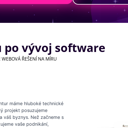
 po vývoj software
E WEBOVÁ ŘEŠENÍ NA MÍRU
ntur máme hluboké technické
ždý projekt posuzujeme
na váš byznys. Než začneme s
zujeme vaše podnikání,