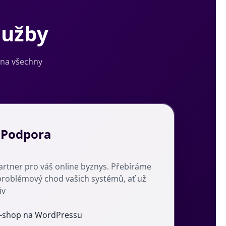
lužby
 na všechny
 Podpora
partner pro váš online byznys. Přebíráme
roblémový chod vašich systémů, ať už
iv
 e-shop na WordPressu