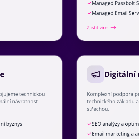
Managed Passbolt S
Managed Email Serv
Zjistit více
ce
Digitáln
ojujeme technickou
Komplexní podpora pro
mální návratnost
technického základu a
střechou.
lní byznys
SEO analýzy a optim
Email marketing a 