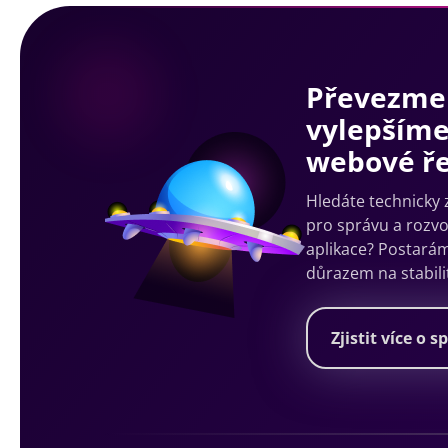
Převezme
vylepšíme
webové ře
Hledáte technicky
pro správu a rozv
aplikace? Postarám
důrazem na stabili
Zjistit více o s