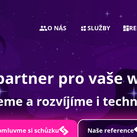
O NÁS
SLUŽBY
RE
partner pro vaše 
me a rozvíjíme i tech
mluvme si schůzku
Naše reference