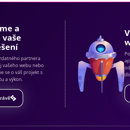
me a
V
 vaše
w
šení
Po
 zdatného partnera
ap
oj vašeho webu nebo
od
e se o váš projekt s
dl
tu a výkon.
právě