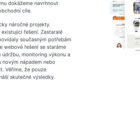
 tomu dokážeme navrhnout
obchodní cíle.
cky náročné projekty.
existující řešení. Zastaralé
povídaly současným potřebám
aše webové řešení se staráme
u údržbu, monitoring výkonu a
e s novým nápadem nebo
t. Věříme, že pouze
náší skutečné výsledky.