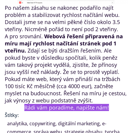
Po našem zásahu se nakonec podařilo najít
problém a stabilizovat rychlost načítání webu.
Dostali jsme se na velmi pěkné číslo okolo 3.5
vteřiny. Nicméně pořád to není pod 2 vteřiny.
A pro srovnání.
Webová řešení připravená na
míru mají rychlost načítání stránek pod 1
vteřinu.
Zdají se býti dražším řešením. Ale
pokud byste v důsledku spočítali, kolik peněz
vám takový projekt vydělá, zjistíte, že přínosy
jsou vyšší než náklady. Že se to prostě vyplatí.
Pokud máte web, který vám přináší na tržbách
100 tisíc Kč měsíčně (cca 4000 eur), začněte
myslet na budoucnost.
Řešení na míru
je cestou,
jak výnosy z webu podstatně zvýšit.
Rádi vám poradíme, napište nám!
Štítky:
analytika
,
copywriting
,
digitální marketing
,
e-
commerce
,
správa webu
,
strategie obsahu
,
tvorba