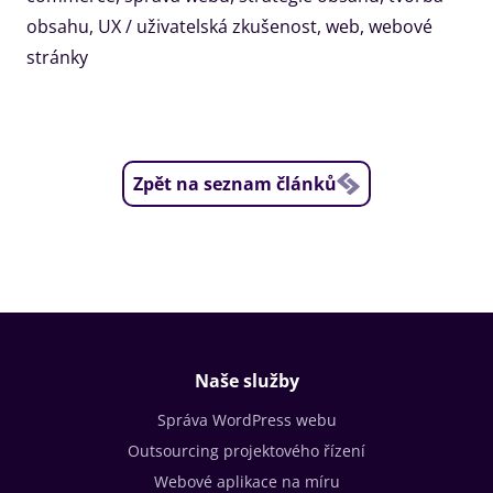
obsahu
,
UX / uživatelská zkušenost
,
web
,
webové
stránky
Zpět na seznam článků
Naše služby
Správa WordPress webu
Outsourcing projektového řízení
Webové aplikace na míru