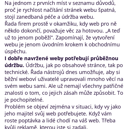
Na jednom z prvních míst v seznamu důvodů,
proč je rychlost načítání stránek webu špatná,
stojí zanedbaná péče a údržba webu.
Řada firem prostě v okamžiku, kdy web pro ně
někdo dokončí, považuje věc za hotovou. „A teď
už to jenom poběží“. Zapomínají, že vytvoření
webu je jenom úvodním krokem k obchodnímu
úspěchu.
I dobře navržené weby potřebují průběžnou
údržbu.
Údržbu, jak po obsahové stránce, tak po
technické. Řada nástrojů dnes umožňuje, aby si
běžní weboví uživatelé upravovali mnoho věcí na
svém webu sami. Ale už nemají všechny patřičné
znalosti o tom, co jejich zásah může způsobit. To
je pochopitelné.
Problém se objeví zejména v situaci, kdy vy jako
jeho majitel svůj web potřebujete. Když vám
roste poptávka a lidé chodí na váš web. Třeba
kvůli reklamě, kterou jste si zadali.