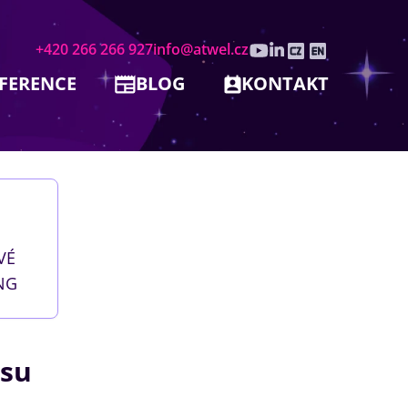
+420 266 266 927
info@atwel.cz
FERENCE
BLOG
KONTAKT
VÉ
NG
ssu