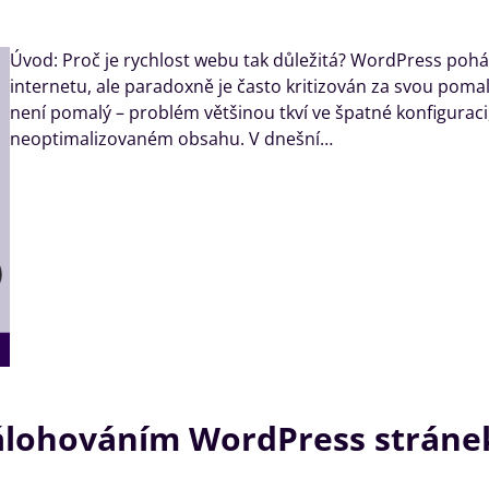
Úvod: Proč je rychlost webu tak důležitá? WordPress poh
internetu, ale paradoxně je často kritizován za svou pom
není pomalý – problém většinou tkví ve špatné konfigurac
neoptimalizovaném obsahu. V dnešní…
álohováním WordPress stráne