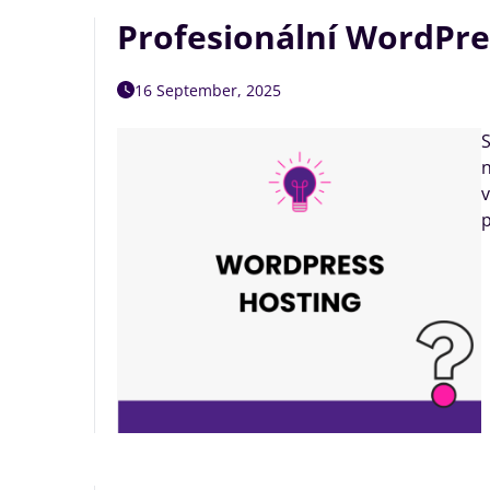
Profesionální WordPres
16 September, 2025
S
n
v
p