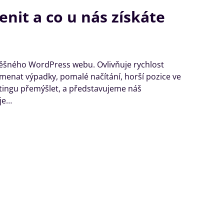
nit a co u nás získáte
ěšného WordPress webu. Ovlivňuje rychlost
amenat výpadky, pomalé načítání, horší pozice ve
stingu přemýšlet, a představujeme náš
 je…