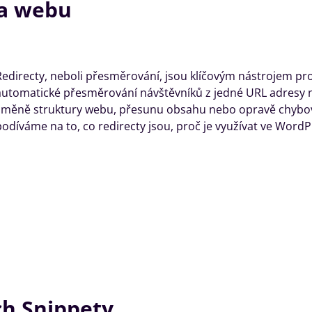
na webu
Redirecty, neboli přesměrování, jsou klíčovým nástrojem p
automatické přesměrování návštěvníků z jedné URL adresy n
změně struktury webu, přesunu obsahu nebo opravě chybov
podíváme na to, co redirecty jsou, proč je využívat ve Word
ch Snippety