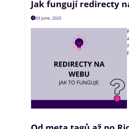
Jak fungují redirecty 
03 June, 2025
Od meta tagů až po Ri