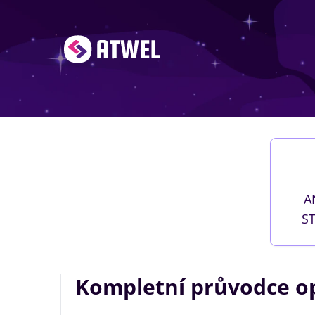
A
S
Kompletní průvodce op