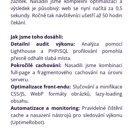
zážitek. Nasadili jsme komplexní optimalizaci a
výsledek je působivý: web se nyní načítá za 0,5
sekundy. Ročně tak návštěvníci ušetří až 50 hodin
čekání.
Jak jsme toho dosáhli:
Detailní audit výkonu:
Analýza pomocí
Lighthouse a PHP/SQL profilování pomohla
přesně odhalit slabá místa.
Pokročilé cachování:
Nasadili jsme kombinaci
full-page a fragmentového cachování na úrovni
serveru.
Optimalizace front-endu:
Slučování a minifikace
CSS/JS, WebP formáty obrázků, lazy-loading
obsahu.
Automatizace a monitoring:
Pravidelné čištění
cache a nasazení nástrojů pro sledování výkonu
(UptimeRobot).