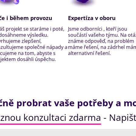
če i během provozu
Expertíza v oboru
áš projekt se staráme i poté,
Jsme odborníci , kteří jsou
dosáhneme výsledku.
součástí vašeho týmu. Na otá
rhujeme zlepšení,
známe odpověď, na problém
zultujeme společné nápady a
máme řešení, na zádrhel má
cujeme na tom, abyste s
alternativní řešení.
jektem dosáhli úspěchu.
ně probrat vaše potřeby a mo
znou konzultaci zdarma
- Napišt