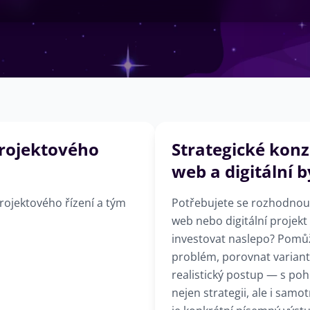
rojektového
Strategické konz
web a digitální 
ojektového řízení a tým
Potřebujete se rozhodnout
web nebo digitální projekt
investovat naslepo? Pom
problém, porovnat variant
realistický postup — s poh
nejen strategii, ale i samo