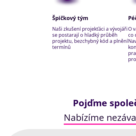
Špičkový tým
Pé
Naši zkušení projekťáci a vývojáři
O v
se postarají o hladký průběh
co 
projektu, bezchybný kód a plnění
Nav
termínů
kon
pra
pro
Pojďme společ
Nabízíme nezáva