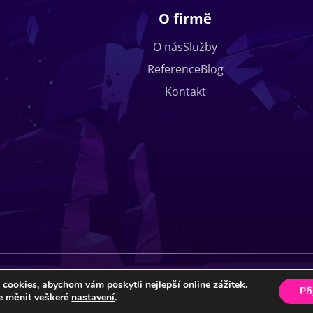
O firmě
O nás
Služby
Reference
Blog
Kontakt
Copyrig
cookies, abychom vám poskytli nejlepší online zážitek.
Internat
Př
e měnit veškeré
nastavení
.