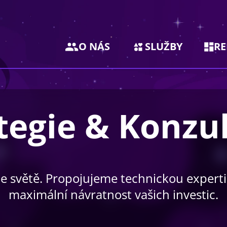
O NÁS
SLUŽBY
RE
tegie & Konzu
 světě. Propojujeme technickou expert
maximální návratnost vašich investic.