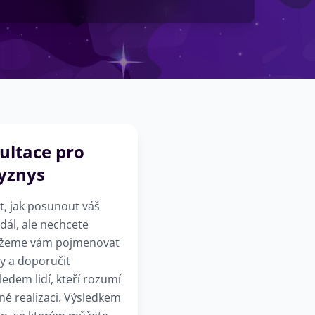
ultace pro
byznys
, jak posunout váš
 dál, ale nechcete
ůžeme vám pojmenovat
y a doporučit
ledem lidí, kteří rozumí
tné realizaci. Výsledkem