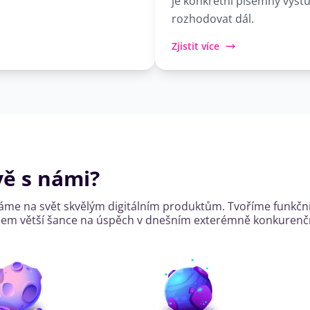
je konkrétní písemný výst
rozhodovat dál.
Zjistit více
vě s námi?
áme na svět skvělým digitálním produktům. Tvoříme funkční
mnohem větší šance na úspěch v dnešním exterémně konkurenč