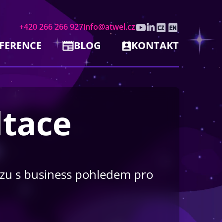
+420 266 266 927
info@atwel.cz
FERENCE
BLOG
KONTAKT
ltace
izu s business pohledem pro