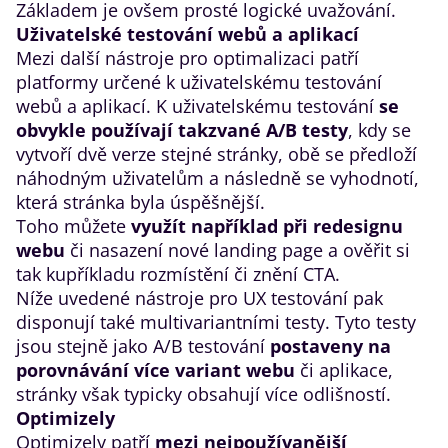
Základem je ovšem prosté logické uvažování.
Uživatelské testování webů a aplikací
Mezi další nástroje pro optimalizaci patří
platformy určené k uživatelskému testování
webů a aplikací. K uživatelskému testování
se
obvykle používají takzvané A/B testy
, kdy se
vytvoří dvě verze stejné stránky, obě se předloží
náhodným uživatelům a následně se vyhodnotí,
která stránka byla úspěšnější.
Toho můžete
využít například při redesignu
webu
či nasazení nové landing page a ověřit si
tak kupříkladu rozmístění či znění CTA.
Níže uvedené nástroje pro UX testování pak
disponují také multivariantními testy. Tyto testy
jsou stejně jako A/B testování
postaveny na
porovnávání více variant webu
či aplikace,
stránky však typicky obsahují více odlišností.
Optimizely
Optimizely
patří
mezi nejpoužívanější