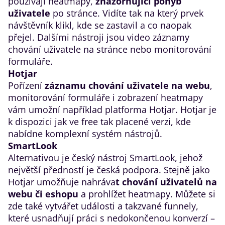
používají heatmapy,
znázorňující pohyb
uživatele
po stránce. Vidíte tak na který prvek
návštěvník klikl, kde se zastavil a co naopak
přejel. Dalšími nástroji jsou video záznamy
chování uživatele na stránce nebo monitorování
formuláře.
Hotjar
Pořízení
záznamu chování uživatele na webu
,
monitorování formuláře i zobrazení heatmapy
vám umožní například platforma
Hotjar
. Hotjar je
k dispozici jak ve free tak placené verzi, kde
nabídne komplexní systém nástrojů.
SmartLook
Alternativou je český nástroj SmartLook, jehož
největší předností je česká podpora. Stejně jako
Hotjar umožňuje nahráva
t chování uživatelů na
webu či eshopu
a prohlížet heatmapy. Můžete si
zde také vytvářet události a takzvané funnely,
které usnadňují práci s nedokončenou konverzí –