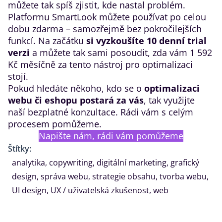
můžete tak spíš zjistit, kde nastal problém.
Platformu SmartLook můžete používat po celou
dobu zdarma – samozřejmě bez pokročilejších
funkcí. Na začátku
si vyzkoušíte 10 denní trial
verzi
a můžete tak sami posoudit, zda vám 1 592
Kč měsíčně za tento nástroj pro optimalizaci
stojí.
Pokud hledáte někoho, kdo se o
optimalizaci
webu či eshopu postará za vás
, tak využijte
naší
bezplatné konzultace
. Rádi vám s celým
procesem pomůžeme.
Napište nám, rádi vám pomůžeme
Štítky:
analytika
,
copywriting
,
digitální marketing
,
grafický
design
,
správa webu
,
strategie obsahu
,
tvorba webu
,
UI design
,
UX / uživatelská zkušenost
,
web