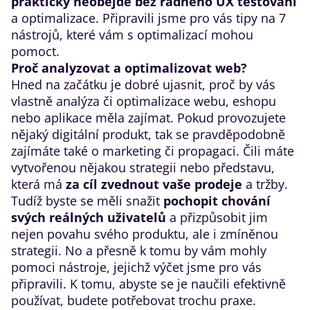
prakticky neobejde bez řádného UX testování
a optimalizace. Připravili jsme pro vás tipy na 7
nástrojů, které vám s optimalizací mohou
pomoct.
Proč analyzovat a optimalizovat web?
Hned na začátku je dobré ujasnit, proč by vás
vlastně analýza či optimalizace webu, eshopu
nebo aplikace měla zajímat. Pokud provozujete
nějaký digitální produkt, tak se pravděpodobně
zajímáte také o marketing či propagaci. Čili máte
vytvořenou nějakou strategii nebo představu,
která má
za cíl zvednout vaše prodeje
a tržby.
Tudíž byste se měli snažit
pochopit chování
svých reálných uživatelů
a přizpůsobit jim
nejen povahu svého produktu, ale i zmíněnou
strategii. No a přesně k tomu by vám mohly
pomoci nástroje, jejichž výčet jsme pro vás
připravili. K tomu, abyste se je naučili efektivně
používat, budete potřebovat trochu praxe.