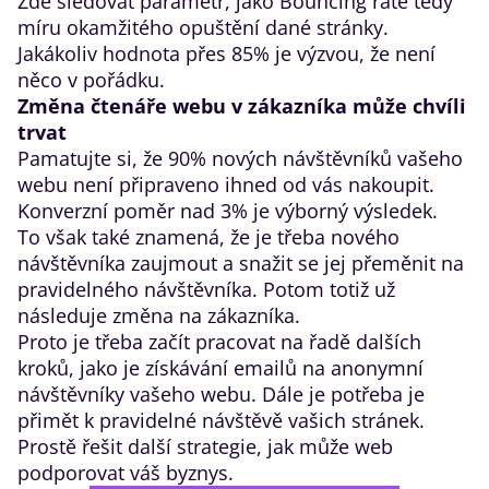
Zde sledovat parametr, jako Bouncing rate tedy
míru okamžitého opuštění dané stránky.
Jakákoliv hodnota přes 85% je výzvou, že není
něco v pořádku.
Změna čtenáře webu v zákazníka může chvíli
trvat
Pamatujte si, že 90% nových návštěvníků vašeho
webu není připraveno ihned od vás nakoupit.
Konverzní poměr nad 3% je výborný výsledek.
To však také znamená, že je třeba nového
návštěvníka zaujmout a snažit se jej přeměnit na
pravidelného návštěvníka. Potom totiž už
následuje změna na zákazníka.
Proto je třeba začít pracovat na řadě dalších
kroků, jako je
získávání emailů na anonymní
návštěvníky vašeho webu
. Dále je potřeba je
přimět k pravidelné návštěvě vašich stránek
.
Prostě řešit další strategie, jak může web
podporovat váš byznys.