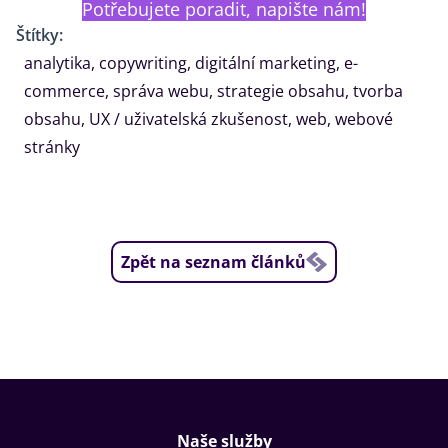
Potřebujete poradit, napište nám!
Štítky:
analytika
,
copywriting
,
digitální marketing
,
e-
commerce
,
správa webu
,
strategie obsahu
,
tvorba
obsahu
,
UX / uživatelská zkušenost
,
web
,
webové
stránky
Zpět na seznam článků
Naše služby