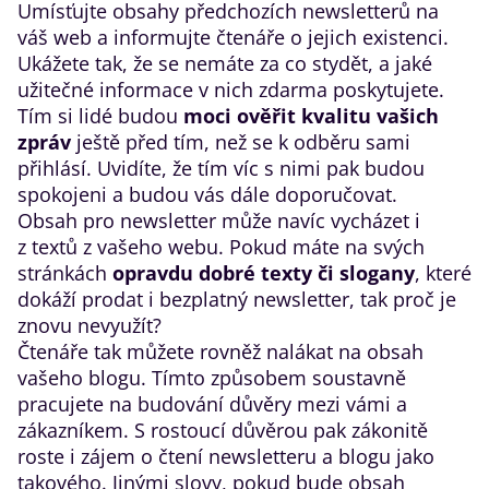
Umísťujte obsahy předchozích newsletterů na
váš web a informujte čtenáře o jejich existenci.
Ukážete tak, že se nemáte za co stydět, a jaké
užitečné informace v nich zdarma poskytujete.
Tím si lidé budou
moci ověřit kvalitu vašich
zpráv
ještě před tím, než se k odběru sami
přihlásí. Uvidíte, že tím víc s nimi pak budou
spokojeni a budou vás dále doporučovat.
Obsah pro newsletter
může navíc vycházet i
z textů z vašeho webu. Pokud máte na svých
stránkách
opravdu dobré texty či slogany
, které
dokáží prodat i bezplatný newsletter, tak proč je
znovu nevyužít?
Čtenáře tak můžete rovněž nalákat na obsah
vašeho blogu. Tímto způsobem soustavně
pracujete na budování důvěry mezi vámi a
zákazníkem. S rostoucí důvěrou pak zákonitě
roste i zájem o čtení newsletteru a blogu jako
takového. Jinými slovy, pokud bude obsah