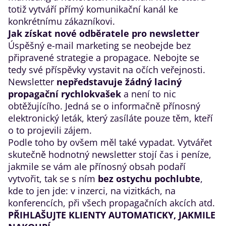
totiž vytváří přímý komunikační kanál ke
konkrétnímu zákazníkovi.
Jak získat nové odběratele pro newsletter
Úspěšný e-mail marketing se neobejde bez
připravené strategie a propagace. Nebojte se
tedy své příspěvky vystavit na očích veřejnosti.
Newsletter
nepředstavuje žádný laciný
propagační rychlokvašek
a není to nic
obtěžujícího. Jedná se o informačně přínosný
elektronický leták, který zasíláte pouze těm, kteří
o to projevili zájem.
Podle toho by ovšem měl také vypadat. Vytvářet
skutečně hodnotný newsletter stojí čas i peníze,
jakmile se vám ale přínosný obsah podaří
vytvořit, tak se s ním
bez ostychu pochlubte
,
kde to jen jde: v inzerci, na vizitkách, na
konferencích, při všech propagačních akcích atd.
PŘIHLAŠUJTE KLIENTY AUT
OMATICKY, JAKMILE