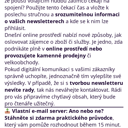
že pouští volajícím hudbu zatímco čekají na
spojení? Použijte tento čekací čas a vložte k
poslechu stručnou a
srozumitelnou informaci
o vašich newsletterech
a kde se k nim lze
přihlásit.
Dnešní online prostředí nabízí nové způsoby, jak
oslovovat zájemce o zboží či služby. Je jedno, zda
podnikáte plně v
online prostředí nebo
provozujete kamenné prodejny
či
velkoobchody.
Pokud digitální komunikaci s vašimi zákazníky
správně uchopíte, jednoznačně tím vylepšíte své
výsledky. V případě, že si s
tvorbou newsletteru
nevíte rady
, tak nás
neváhejte kontaktovat
. Rádi
pro vás připravíme chytlavý obsah, který bude
pro čtenáře užitečný.
Vlastní e-mail server: Ano nebo ne?
Stáhněte si zdarma praktického průvodce
,
který vám pomůže rozhodnout během 15 minut.