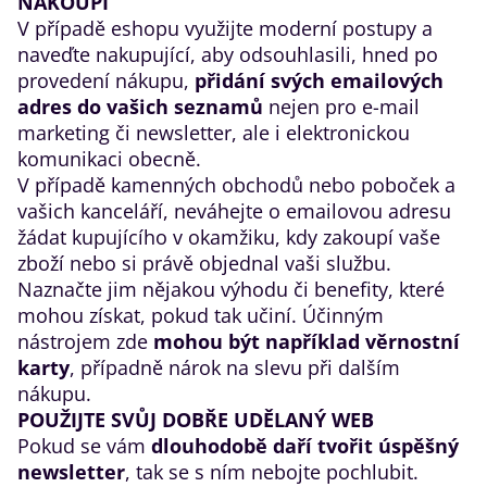
NAKOUPÍ
V případě eshopu využijte moderní postupy a
naveďte nakupující, aby odsouhlasili, hned po
provedení nákupu,
přidání svých emailových
adres do vašich seznamů
nejen pro e-mail
marketing či newsletter, ale i elektronickou
komunikaci obecně.
V případě kamenných obchodů nebo poboček a
vašich kanceláří, neváhejte o emailovou adresu
žádat kupujícího v okamžiku, kdy zakoupí vaše
zboží nebo si právě objednal vaši službu.
Naznačte jim nějakou výhodu či benefity, které
mohou získat, pokud tak učiní. Účinným
nástrojem zde
mohou být například věrnostní
karty
, případně nárok na slevu při dalším
nákupu.
POUŽIJTE SVŮJ DOBŘE UDĚLANÝ WEB
Pokud se vám
dlouhodobě daří tvořit úspěšný
newsletter
, tak se s ním nebojte pochlubit.