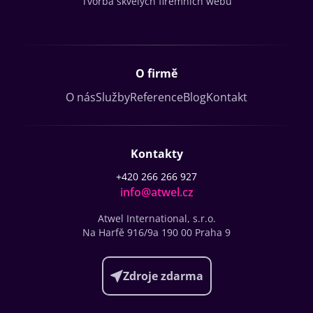
Tvorba skvělých firemních webů
O firmě
O nás
Služby
Reference
Blog
Kontakt
Kontakty
+420 266 266 927
info@atwel.cz
Atwel International, s.r.o.
Na Harfě 916/9a
190 00 Praha 9
Zdroje zdarma