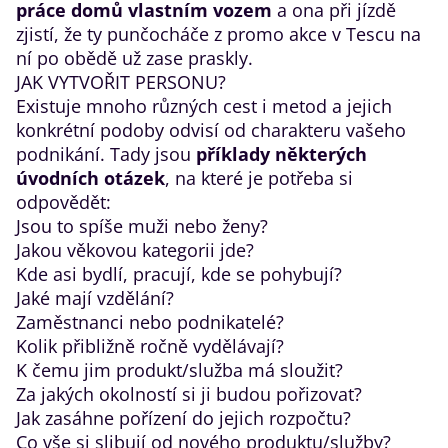
práce domů vlastním vozem
a ona při jízdě
zjistí, že ty punčocháče z promo akce v Tescu na
ní po obědě už zase praskly.
JAK VYTVOŘIT PERSONU?
Existuje mnoho různých cest i metod a jejich
konkrétní podoby odvisí od charakteru vašeho
podnikání. Tady jsou
příklady některých
úvodních otázek
, na které je potřeba si
odpovědět:
Jsou to spíše muži nebo ženy?
Jakou věkovou kategorii jde?
Kde asi bydlí, pracují, kde se pohybují?
Jaké mají vzdělání?
Zaměstnanci nebo podnikatelé?
Kolik přibližně ročně vydělávají?
K čemu jim produkt/služba má sloužit?
Za jakých okolností si ji budou pořizovat?
Jak zasáhne pořízení do jejich rozpočtu?
Co vše si slibují od nového produktu/služby?