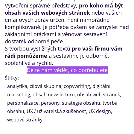
Vytvoření správné představy,
pro koho má být
obsah vašich webových stránek
nebo vašich
emailových zpráv určen, není mimořádně
komplikované. Je potřeba ovšem se zamyslet nad
základními otázkami a věnovat sestavení
dostatek odborné péče.
S tvorbou výstižných textů
pro vaši firmu vám
rádi pomůžeme
a sestavíme je odborně,
spolehlivě a rychle.
Dejte nám vědět, co potřebujete
Štítky:
analytika
,
cílová skupina
,
copywriting
,
digitální
marketing
,
obsah newsletteru
,
obsah web stránek
,
personalizace
,
persony
,
strategie obsahu
,
tvorba
obsahu
,
UX / uživatelská zkušenost
,
UX design
,
webové stránky