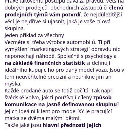
Praxe takovému postupu dává za pravdu. Většina
dobrých prodejců, obchodních zástupců či
členů
prodejních týmů vám potvrdí
, že nejdůležitější
věcí je nejdříve si ujasnit, jaká je vaše cílová
skupina.
Jeden příklad za všechny
Vezměte si třeba výrobce automobilů. Ti při
vymýšlení marketingových strategií opravdu nic
neponechají náhodě. Společně s psychology a
na základě finančních statistik
si definují
ideálního kupujícího pro daný model vozu. Jsou v
tom neuvěřitelně precizní a neunikne jim ani
myška.
Každé prodané auto se totiž počítá. Tak např.
švédské Volvo, jak ti používají cílený
způsob
komunikace na jasně definovanou skupinu
?
Jejich ideální klient pro model XY je pracující
matka se dvěma malými dětmi.
Takže jaké jsou
hlavní přednosti jejich