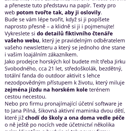
a přeneste tuto představu na papír. Texty pro
web
potom tvořte tak, aby ji oslovily
.
Bude se vám lépe tvořit, když si ji popíšete
naprosto přesně – a klidně si ji i pojmenujte!
Vykreslete si
do detailů fiktivního čtenáře
vašeho webu
, který je pravidelným odběratelem
vašeho newsletteru a který se jednoho dne stane
i vašim loajálním zákazníkem.
Jako prodejce horských kol budete mít třeba Jirku
Svobodného, cca 21 let, středoškolák, bezdětný,
totální fanda do outdoor aktivit s lehce
nezodpovědným přístupem k životu, který miluje
zejména jízdu na horském kole
terénem
cestou necestou.
Nebo pro firmu pronajímající účetní software je
to Jana Pilná, šikovná aktivní maminka dvou dětí,
které již
chodí do školy a ona doma vedle péče
o ně ještě po nocích vede účetnictví několika