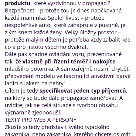
produktu
, které vyzdvihnou v propagaci?
Bezpečnost – protože tou je dnes naočkovaná
každá maminka. Spolehlivost – protože
nespolehlivé auto, které zahapruje v pustině, je
zlým snem každé ženy. Velký úložný prostor –
protože malým dětem je potřeba vždy zabalit kde
co a pro jistotu všechno dvakrát.
Dále pak snadné ovládání vozu, prezentované
tak, že
vlastně při řízení téměř i nakojíte
mladšího potomka. A samozřejmě nesmí chybět:
předvedení modelu ve fascinující atraktivní barvě
ladící s lakem na nehty!
Cílem je tedy
specifikovat jeden typ příjemců
,
na který se bude dále propagace zaměřovat. A
uvidíte, jak se celá situace s tvorbou obsahu
významně zjednoduší.
TEXTY PRO WEB A PERSONY
Zkuste si tedy představit svého typického
zákazníka, nebo zákazníka, kterého chcete oslovit