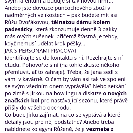
svým klientům a buduje si tak novou firmu.
Anebo jste dovozce punčochového zboží v
nadměrných velikostech – pak budete mít asi
Růžu Dvořákovou,
tělnatou dámu kolem
padesátky
, která zkonzumuje denně 3 balíky
máslových sušenek, přičemž šťastná je tehdy,
když nemusí udělat krok pěšky…
JAK S PERSONAMI PRACOVAT
Identifikujte se do kontaktu s ní. Rozehrajte s ní
etudu. Pohovořte s ní (na tohle zkuste někoho
přemluvit, ať to zahraje). Třeba, že Jana sedí s
vámi v kavárně. O čem by vám asi tak ve spojení
se svým všedním dnem vyprávěla? Nebo setkání
po zimě s Jirkou na bowlingu a diskuze
o nových
značkách kol
pro nastávající sezónu, které právě
přišly do vašeho obchodu.
Co bude Jirku zajímat, na co se vyptává a které
detaily jsou pro něj podstatné? Anebo třeba
nabídnete kolegyni Růženě, že ji
vezmete z