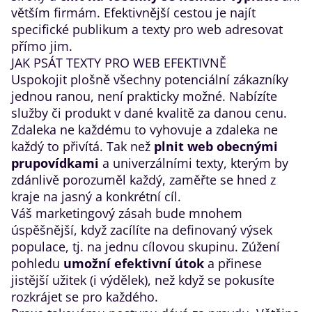
větším firmám. Efektivnější cestou je najít
specifické publikum a texty pro web adresovat
přímo jim.
JAK PSÁT TEXTY PRO WEB EFEKTIVNĚ
Uspokojit plošně všechny potenciální zákazníky
jednou ranou, není prakticky možné. Nabízíte
služby či produkt v dané kvalitě za danou cenu.
Zdaleka ne každému to vyhovuje a zdaleka ne
každý to přivítá. Tak než
plnit web obecnými
prupovídkami
a univerzálními texty, kterým by
zdánlivě porozuměl každý, zaměřte se hned z
kraje na jasný a konkrétní cíl.
Váš marketingový zásah bude mnohem
úspěšnější, když zacílíte na definovaný výsek
populace, tj. na jednu cílovou skupinu. Zúžení
pohledu
umožní efektivní útok
a přinese
jistější užitek (i výdělek), než když se pokusíte
rozkrájet se pro každého.