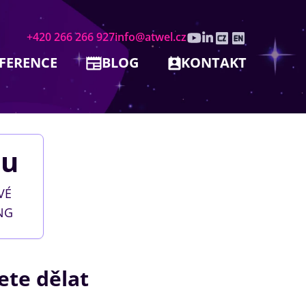
+420 266 266 927
info@atwel.cz
FERENCE
BLOG
KONTAKT
bu
VÉ
NG
ete dělat